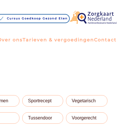
Cursus Goedkoop Gezond Eten
Over ons
Tarieven & vergoedingen
Contact
emen
Sportrecept
Vegetarisch
Tussendoor
Voorgerecht