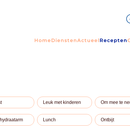
Home
Diensten
Actueel
Recepten
t
Leuk met kinderen
Om mee te n
hydraatarm
Lunch
Ontbijt