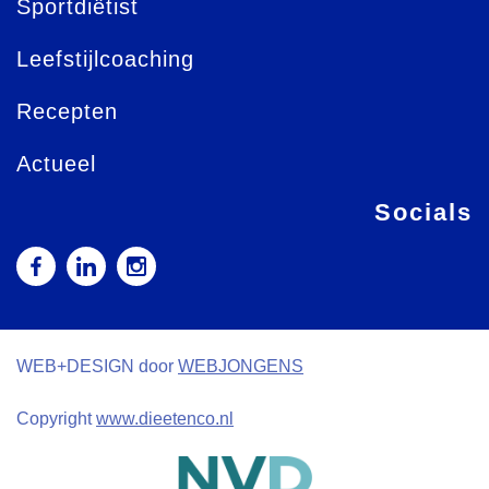
Sportdiëtist
Leefstijlcoaching
Recepten
Actueel
Socials
WEB+DESIGN door
WEBJONGENS
Copyright
www.dieetenco.nl