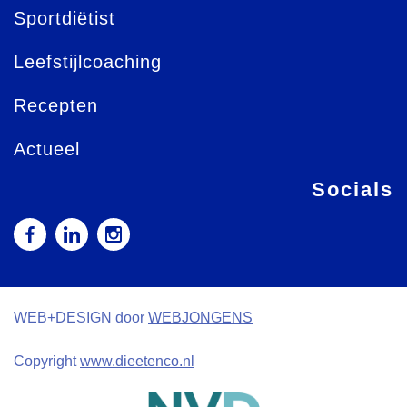
Sportdiëtist
Leefstijlcoaching
Recepten
Actueel
Socials
WEB+DESIGN door
WEBJONGENS
Copyright
www.dieetenco.nl