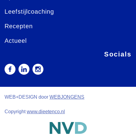
Leefstijlcoaching
Recepten
Actueel
Socials
WEB+DESIGN door
WEBJONGENS
Copyright
www.dieetenco.nl