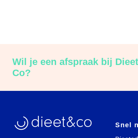
Wil je een afspraak bij Diee
Co?
Snel 