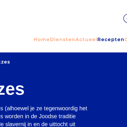
Home
Diensten
Actueel
Recepten
tzes
zes
 (alhoewel je ze tegenwoordig het
es worden in de Joodse traditie
 slavernij in en de uittocht uit