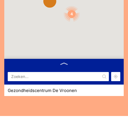
4
Gezondheidscentrum De Vroonen
De Helling 25 1834 DA Sint Pancras
Gezondheidscentrum De Vier Trappen
Heereweg 171a 1871 EE Schoorl
Gezondheidscentrum Voorburggracht