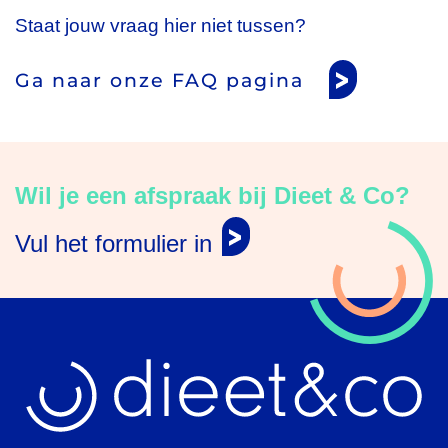
Jeugdgezondheidszorg Anna Paulowna
Staat jouw vraag hier niet tussen?
De Verwachting 9 1761 VM Anna Paulowna
Ga naar onze FAQ pagina
Podocentrum Hielkje
Schoolweg 38 1787 AW Julianadorp
Apotheek Zuiderhaaks Nieuw-Den Helder
Marsdiepstraat 292 1784 AW Den Helder
Wil je een afspraak bij Dieet & Co?
Vul het formulier in