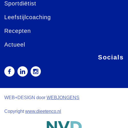
Sportdiëtist
Leefstijlcoaching
Recepten
Actueel
Socials
WEB+DESIGN door
WEBJONGENS
Copyright
www.dieetenco.nl