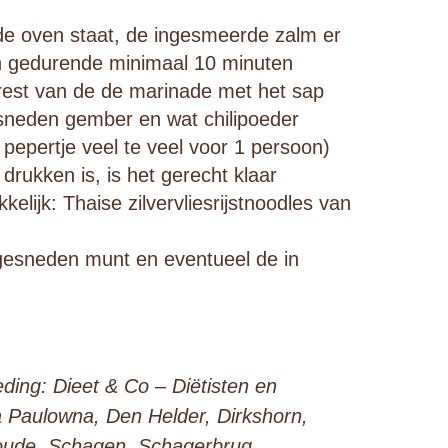
de oven staat, de ingesmeerde zalm er
 gedurende minimaal 10 minuten
est van de de marinade met het sap
esneden gember en wat chilipoeder
 pepertje veel te veel voor 1 persoon)
drukken is, is het gerecht klaar
kkelijk: Thaise zilvervliesrijstnoodles van
ngesneden munt en eventueel de in
ding: Dieet & Co – Diëtisten en
a Paulowna, Den Helder, Dirkshorn,
oude, Schagen, Schagerbrug,