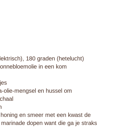
ktrisch), 180 graden (hetelucht)
zonnebloemolie in een kom
jes
ja-olie-mengsel en hussel om
schaal
n
l honing en smeer met een kwast de
e marinade dopen want die ga je straks