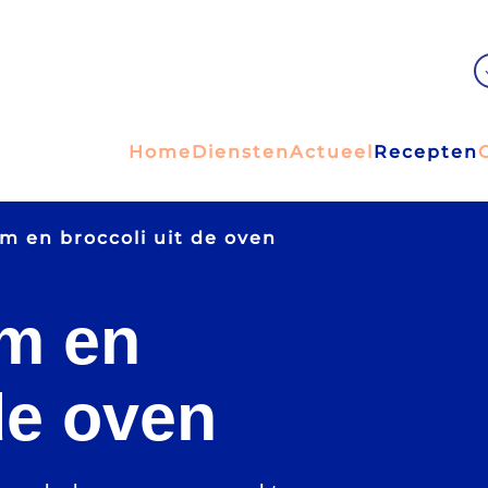
Home
Diensten
Actueel
Recepten
m en broccoli uit de oven
lm en
de oven