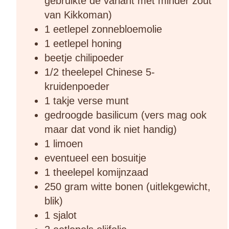
gebruikte de variant met minder zout
van Kikkoman)
1 eetlepel zonnebloemolie
1 eetlepel honing
beetje chilipoeder
1/2 theelepel Chinese 5-
kruidenpoeder
1 takje verse munt
gedroogde basilicum (vers mag ook
maar dat vond ik niet handig)
1 limoen
eventueel een bosuitje
1 theelepel komijnzaad
250 gram witte bonen (uitlekgewicht,
blik)
1 sjalot