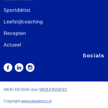
Sportdiëtist
Leefstijlcoaching
Recepten
Actueel
Socials
WEB+DESIGN door
WEBJONGENS
Copyright
www.dieetenco.nl