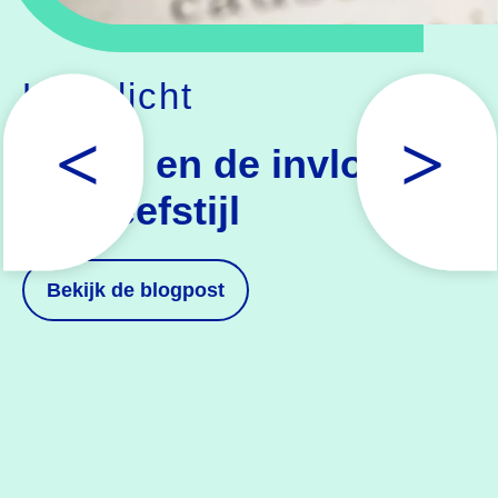
Uitgelicht
Stress en de invloed
van leefstijl
Bekijk
de blogpost