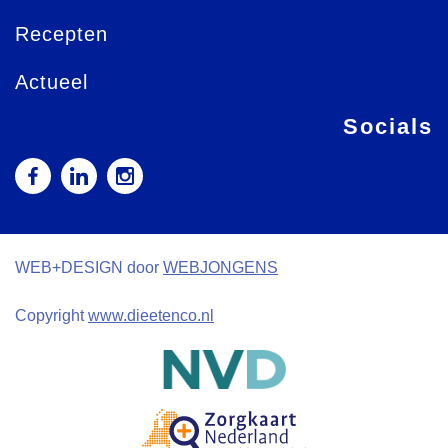
Recepten
Actueel
Socials
WEB+DESIGN door
WEBJONGENS
Copyright
www.dieetenco.nl