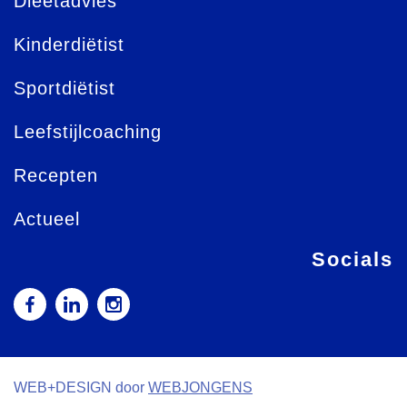
Dieetadvies
Kinderdiëtist
Sportdiëtist
Leefstijlcoaching
Recepten
Actueel
Socials
WEB+DESIGN door
WEBJONGENS