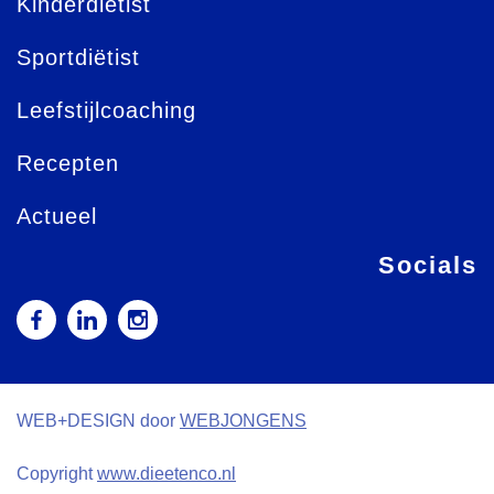
Kinderdiëtist
Sportdiëtist
Leefstijlcoaching
Recepten
Actueel
Socials
WEB+DESIGN door
WEBJONGENS
Copyright
www.dieetenco.nl