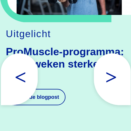
Uitgelicht
ProMuscle-programma:
In 12 weken sterker en
fitter
Bekijk
de blogpost